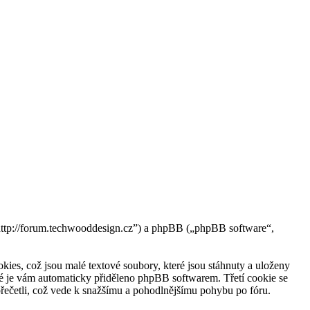
tp://forum.techwooddesign.cz”) a phpBB („phpBB software“,
, což jsou malé textové soubory, které jsou stáhnuty a uloženy
eré je vám automaticky přiděleno phpBB softwarem. Třetí cookie se
řečetli, což vede k snažšímu a pohodlnějšímu pohybu po fóru.