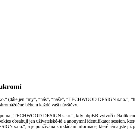
ukromí
.“ (dále jen “my”, “nás”, “naše”, “TECHWOOD DESIGN s.r.o.”, “ht
shromážděné během každé vaší návštěvy.
upu na „TECHWOOD DESIGN s.r.o.“, kdy phpBB vytvoří několik cookies
kies obsahují jen uživatelské-id a anonymní identifikátor session, kt
 s.r.o.“, a je používána k ukládání informace, které téma jste již p