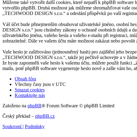
Můžeme také vytvořit další cookies, které nepatří k phpBB softwar
vytvořilo phpBB. Druhá možnost jak můžeme shromažďovat vaše osobní
„TECHWOOD DESIGN s.r.o.“ a odeslání příspěvků po vaší registrace,
Váš účet bude přinejmenším obsahovat uživatelské jméno, osobní he
DESIGN s.r.o.“ jsou chráněny zákony o ochraně osobních údajů a da
uživatelského jména, vašeho hesla a vašeho e-mailu při registraci, 
zobrazitelné. Dále ve vašem účtu máte možnost zakázat nebo povolit
Vaše heslo je zašifrováno (jednosměrný hash) pro zajištění jeho bezpe
„TECHWOOD DESIGN s.r.o.“, takže jej pečlivě uchovejte a v žádné
že byste zapomněli vaše heslo k vašemu účtu, můžete použít funkci 
mailu, poté phpBB software vygeneruje heslo nové a zašle vám ho, aby
Obsah fóra
Všechny časy jsou v
UTC
Smazat cookies
Kontaktujte nás
Založeno na
phpBB
® Forum Software © phpBB Limited
Český překlad –
phpBB.cz
Soukromí
|
Podmínky