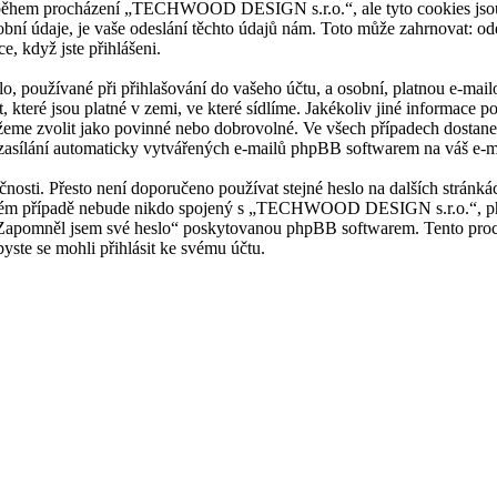
e během procházení „TECHWOOD DESIGN s.r.o.“, ale tyto cookies jsou 
 údaje, je vaše odeslání těchto údajů nám. Toto může zahrnovat: odes
 když jste přihlášeni.
slo, používané při přihlašování do vašeho účtu, a osobní, platnou e-
t, které jsou platné v zemi, ve které sídlíme. Jakékoliv jiné info
můžeme zvolit jako povinné nebo dobrovolné. Ve všech případech dostan
 zasílání automaticky vytvářených e-mailů phpBB softwarem na váš e-m
čnosti. Přesto není doporučeno používat stejné heslo na dalších stránká
m případě nebude nikdo spojený s „TECHWOOD DESIGN s.r.o.“, phpBB n
„Zapomněl jsem své heslo“ poskytovanou phpBB softwarem. Tento proce
ste se mohli přihlásit ke svému účtu.