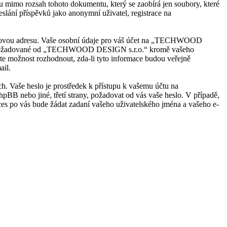
mimo rozsah tohoto dokumentu, který se zaobírá jen soubory, které
lání příspěvků jako anonymní uživatel, registrace na
mailovou adresu. Vaše osobní údaje pro váš účet na „TECHWOOD
rmace požadované od „TECHWOOD DESIGN s.r.o.“ kromě vašeho
ete možnost rozhodnout, zda-li tyto informace budou veřejně
ail.
ch. Vaše heslo je prostředek k přístupu k vašemu účtu na
ebo jiné, třetí strany, požadovat od vás vaše heslo. V případě,
s po vás bude žádat zadaní vašeho uživatelského jména a vašeho e-