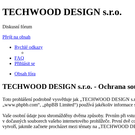
TECHWOOD DESIGN s.r.o.
Diskusní fórum
Přejít na obsah
Rychlé odkazy
FAQ
Přihlásit se
Obsah fóra
TECHWOOD DESIGN s.r.o. - Ochrana so
Toto prohlášení podrobně vysvětluje jak „TECHWOOD DESIGN s.r.o
„www.phpbb.com“, „phpBB Limited“) používá jakékoliv informace 
Vaše osobní údaje jsou shromážděny dvěma způsoby. Prvním při vst
v dočasných souborech vašeho internetového prohlížeče. První dvě coo
vytvoří, jakmile začnete procházet mezi tématy na „TECHWOOD DESIGN